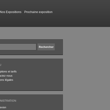
Nos Expositions
Prochaine exposition
U
ptions et tarifs
actez-nous
ons légales
NISTRATION
exion