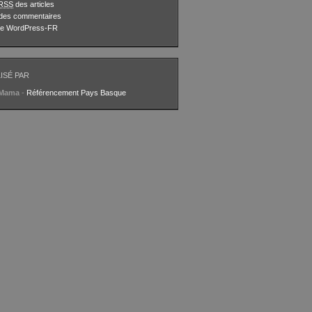
RSS
des articles
des commentaires
 de WordPress-FR
ISÉ PAR
aMama
-
Référencement Pays Basque