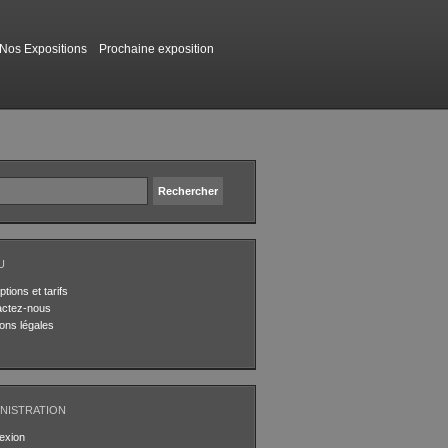
Nos Expositions
Prochaine exposition
U
ptions et tarifs
actez-nous
ons légales
NISTRATION
exion