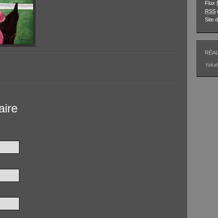
Flux
RSS
Site
RÉAL
Yak
aire