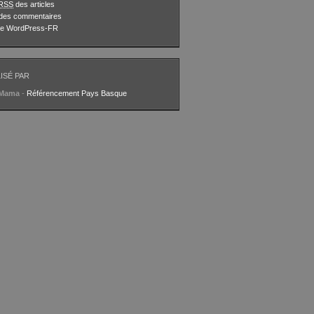
RSS
des articles
des commentaires
 de WordPress-FR
ISÉ PAR
aMama
-
Référencement Pays Basque