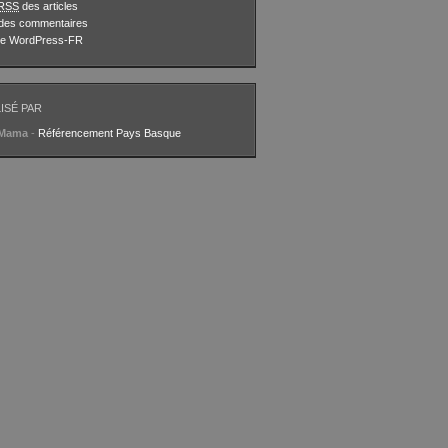
RSS
des articles
des commentaires
 de WordPress-FR
ISÉ PAR
aMama
-
Référencement Pays Basque