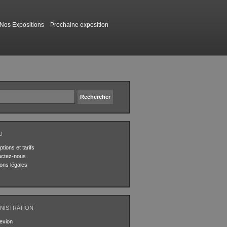
Nos Expositions
Prochaine exposition
U
ptions et tarifs
actez-nous
ons légales
NISTRATION
exion